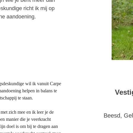
ijn wie je bent meer dan
skundige richt ik mij op
he aandoening.
sdeskundige wil ik vanuit Carpe 
andoening helpen in balans te 
Vest
schappij te staan. 
met zich mee en ik leer je de 
Beesd, Gel
n manier die je veerkracht 
ijn doel is om bij te dragen aan 