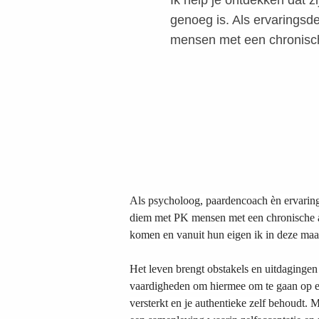
Ik help je ontdekken dat z
genoeg is. Als ervaringsde
mensen met een chronisc
Als psycholoog, paardencoach èn ervaring
diem met PK mensen met een chronische a
komen en vanuit hun eigen ik in deze maat
Het leven brengt obstakels en uitdagingen 
vaardigheden om hiermee om te gaan op ee
versterkt en je authentieke zelf behoudt. M