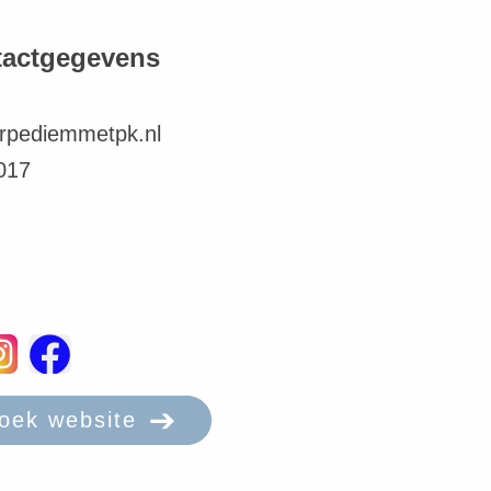
tactgegevens
rpediemmetpk.nl
017
oek website