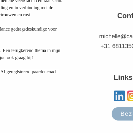
mentale veerkracht centraal staan.
ding en in verbinding met de 
Con
rtrouwen en rust.
elance gedragsdeskundige voor 
michelle@ca
+31 681135
a. Een terugkerend thema in mijn 
 jou ook graag bij!
AI geregistreerd paardencoach 
Links
Bez