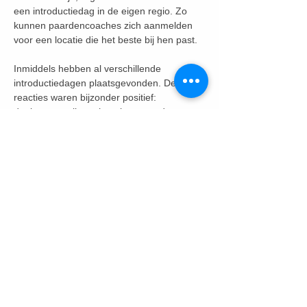
een introductiedag in de eigen regio. Zo 
kunnen paardencoaches zich aanmelden 
voor een locatie die het beste bij hen past.
Inmiddels hebben al verschillende 
introductiedagen plaatsgevonden. De 
reacties waren bijzonder positief: 
deelnemers zijn enthousiast over de 
mogelijkheid om met vakgenoten 
ervaringen uit te wisselen en van elkaar te 
leren. Alle gevormde groepen…
Meer weergeven